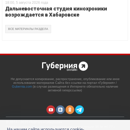
18:00, 5 августа 2026 года
Дальневосточная студия кинохроники
возрождается в Хабаровске
ВСЕ МАТЕРИАЛЫ РАЗДЕЛА
Не допускается копирование, распространение, опубликование или иное
использование материалов Сайта без ссылки на портал «Губерния» /
Gubernia.com
(в случае размещения в Интернете обязательно наличие
активной гиперссылки)
© 2014 - 2026 Портал «Губерния»
Сетевое издание
Gubernia.com
, свидетельство о регистрации ЭЛ № ФС 77 –
На нашем сайте используются cookie-