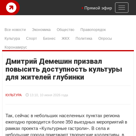
Toggl
Прямой эфир
naviga
Все новости
Экономика
Общество
Правопорядок
Культура
Спорт
Бизнес
ЖКХ
Политика
Опросы
Коронавирус
Дмитрий Демешин призвал
повысить доступность культуры
для жителей глубинки
КУЛЬТУРА
13:10, 10 июня 2026 года
Так, сейчас в небольших населенных пунктах региона
ежегодно проводится более 350 выездных мероприятий в
рамках проекта «Культурные гастроли». В села и
небольшие города приезжают творческие коллективы, в