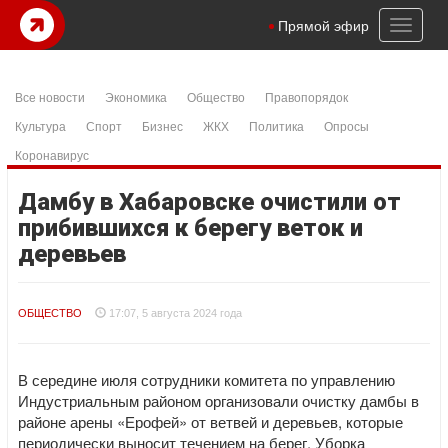
Toggl
Прямой эфир
naviga
Все новости
Экономика
Общество
Правопорядок
Культура
Спорт
Бизнес
ЖКХ
Политика
Опросы
Коронавирус
Дамбу в Хабаровске очистили от
прибившихся к берегу веток и
деревьев
ОБЩЕСТВО
17:07, 5 августа 2024 года
В середине июля сотрудники комитета по управлению
Индустриальным районом организовали очистку дамбы в
районе арены «Ерофей» от ветвей и деревьев, которые
периодически выносит течением на берег. Уборка