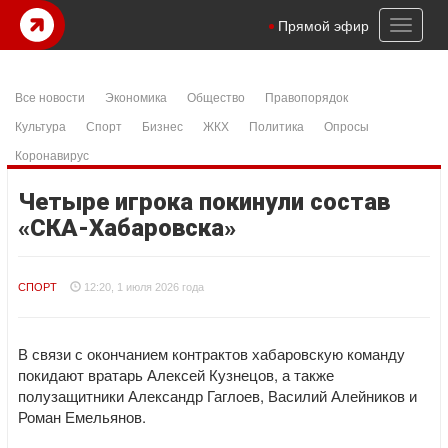
Toggl
Прямой эфир
naviga
Все новости
Экономика
Общество
Правопорядок
Культура
Спорт
Бизнес
ЖКХ
Политика
Опросы
Коронавирус
Четыре игрока покинули состав
«СКА-Хабаровска»
СПОРТ
12:20, 1 июля 2026 года
В связи с окончанием контрактов хабаровскую команду
покидают вратарь Алексей Кузнецов, а также
полузащитники Александр Гаглоев, Василий Алейников и
Роман Емельянов.