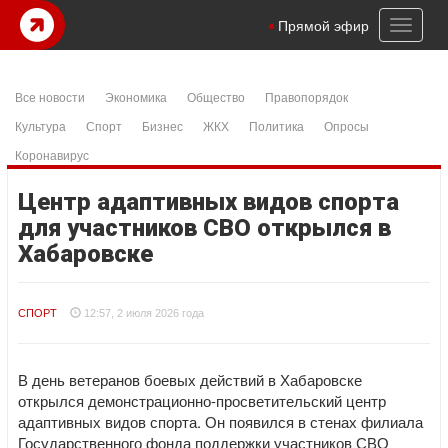
Toggl
Прямой эфир
naviga
Все новости
Экономика
Общество
Правопорядок
Культура
Спорт
Бизнес
ЖКХ
Политика
Опросы
Коронавирус
Центр адаптивных видов спорта
для участников СВО открылся в
Хабаровске
СПОРТ
12:57, 2 июля 2026 года
В день ветеранов боевых действий в Хабаровске
открылся демонстрационно-просветительский центр
адаптивных видов спорта. Он появился в стенах филиала
Государственного фонда поддержки участников СВО