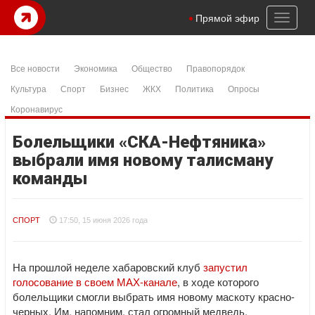
Toggl
Прямой эфир
naviga
Все новости
Экономика
Общество
Правопорядок
Культура
Спорт
Бизнес
ЖКХ
Политика
Опросы
Коронавирус
Болельщики «СКА-Нефтяника»
выбрали имя новому талисману
команды
СПОРТ
17:50, 15 июня 2026 года
На прошлой неделе хабаровский клуб
запустил
голосование в своем МАХ-канале
, в ходе которого
болельщики смогли выбрать имя новому маскоту красно-
черных. Им, напомним, стал огромный медведь,