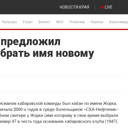
НОВОСТИ КРАЯ
LIVE
Культура
Спорт
Бизнес
ЖКХ
Политика
Опросы
Коронавир
 предложил
брать имя новому
исманом хабаровской команды был кабан по имени Жорка.
 начала 2000-х годов в среде болельщиков «СКА-Нефтяник»
ном свитере у Жорки (имя которому в свое время выбрали
мер 47 в честь года основания хабаровского клуба (1947).