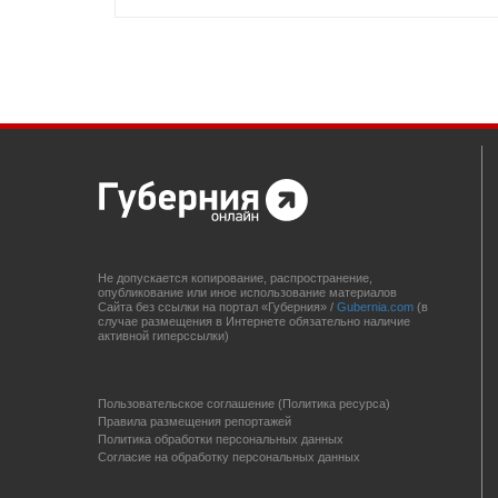
Не допускается копирование, распространение,
опубликование или иное использование материалов
Сайта без ссылки на портал «Губерния» /
Gubernia.com
(в
случае размещения в Интернете обязательно наличие
активной гиперссылки)
Пользовательское соглашение (Политика ресурса)
Правила размещения репортажей
Политика обработки персональных данных
Согласие на обработку персональных данных