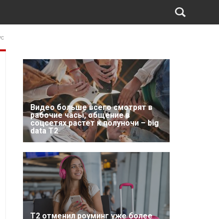
ус
Видео больше всего смотрят в
рабочие часы, общение в
соцсетях растет к полуночи – big
data T2
Т2 отменил роуминг уже более