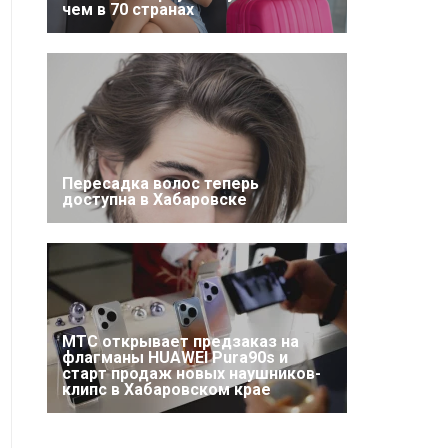
чем в 70 странах
Пересадка волос теперь
доступна в Хабаровске
МТС открывает предзаказ на
флагманы HUAWEI Pura90s и
старт продаж новых наушников-
клипс в Хабаровском крае