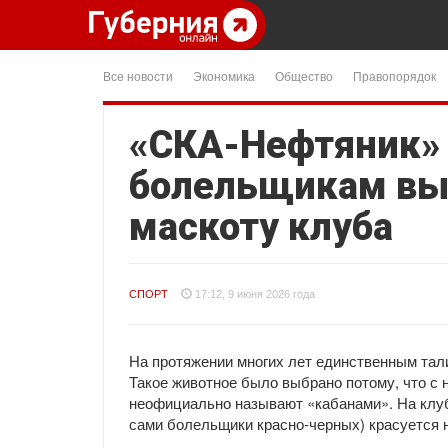
Все новости
Экономика
Общество
Правопорядок
«СКА-Нефтяник»
болельщикам вы
маскоту клуба
СПОРТ
17:12, 9 июня 2026 года
На протяжении многих лет единственным тал
Такое животное было выбрано потому, что с
неофициально называют «кабанами». На клуб
сами болельщики красно-черных) красуется но