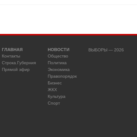
ГЛАВНАЯ
НОВОСТИ
ВЫБОРЫ — 2026
Контакты
Общество
Строка.Губерния
Политика
Прямой эфир
Экономика
Правопорядок
Бизнес
ЖКХ
Культура
Спорт