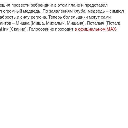
шил провести ребрендинг в этом плане и представил
ал огромный медведь. По заявлениям клуба, медведь – символ
брость и силу региона. Теперь болельщики могут сами
антов – Мишка (Миша, Михалыч, Мишаня), Потапыч (Потап),
каНик (Сканни). Голосование проходит
в официальном MAX-