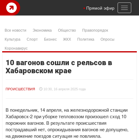
Toggl
Прямой эфир
naviga
Все новости
Экономика
Общество
Правопорядок
Культура
Спорт
Бизнес
ЖКХ
Политика
Опросы
Коронавирус
10 вагонов сошли с рельсов в
Хабаровском крае
ПРОИСШЕСТВИЯ
10:30, 16 апреля 2025 года
В понедельник, 14 апреля, на железнодорожной станции
Хабаровск-2 при уборке тепловозом произошел сход 10
порожних вагонов. В результате происшествия
пострадавший нет, опрокидывания вагонов не допущено,
на движение поездов ситуация не повлияла.