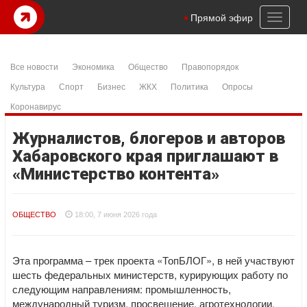
Toggl
Прямой эфир
naviga
Все новости
Экономика
Общество
Правопорядок
Культура
Спорт
Бизнес
ЖКХ
Политика
Опросы
Коронавирус
Журналистов, блогеров и авторов
Хабаровского края приглашают в
«Министерство контента»
ОБЩЕСТВО
18:00, 7 июня 2026 года
Эта программа – трек проекта «ТопБЛОГ», в ней участвуют
шесть федеральных министерств, курирующих работу по
следующим направлениям: промышленность,
международный туризм, просвещение, агротехнологии,