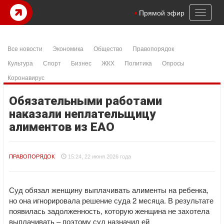
Toggl
Прямой эфир
naviga
Все новости
Экономика
Общество
Правопорядок
Культура
Спорт
Бизнес
ЖКХ
Политика
Опросы
Коронавирус
Обязательными работами
наказали неплательщицу
алиментов из ЕАО
ПРАВОПОРЯДОК
15:24, 22 июня 2026 года
Суд обязал женщину выплачивать алименты на ребенка,
но она игнорировала решение суда 2 месяца. В результате
появилась задолженность, которую женщина не захотела
выплачивать – поэтому суд назначил ей