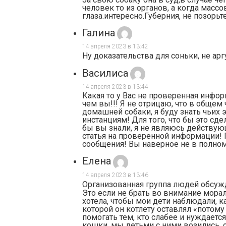
человек то из органов, а когда масс
глаза.интересно.Губерния, не позорь
Галина
14 апреля 2023 в 13:42
Ну доказательства для соньки, не арг
Василиса
14 апреля 2023 в 13:44
Какая то у Вас не проверенная инфор
чем вы!!! Я не отрицаю, что в общем 
домашней собаки, я буду знать чьих
инстанциям! Для того, что бы это сд
бы вы знали, я не являюсь действую
статья на проверенной информации! 
сообщения! Вы наверное не в полном
Елена
14 апреля 2023 в 13:46
Организованная группа людей обсужда
Это если не брать во внимание мора
хотела, чтобы мои дети наблюдали, к
которой он котлету оставлял «потому 
помогать тем, кто слабее и нуждает
кошки, мы детьми с ними возились, 