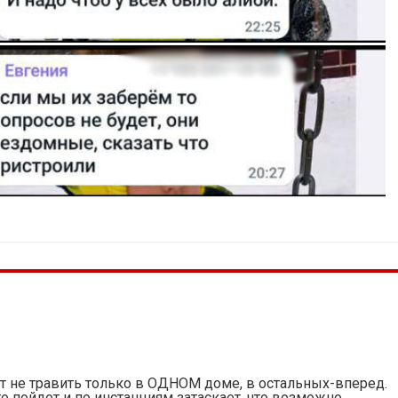
осят не травить только в ОДНОМ доме, в остальных-вперед.
го пойдет и по инстанциям затаскает, что возможно,