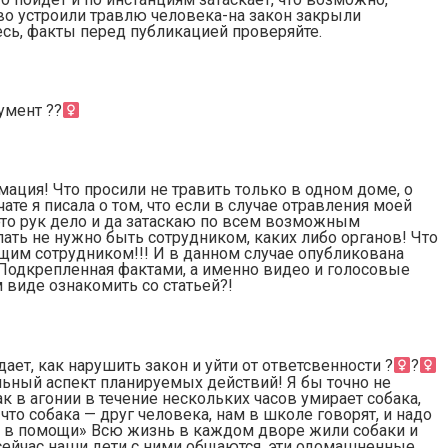
ово устроили травлю человека-на закон закрыли
тесь, факты перед публикацией проверяйте.
умент ??‍
мация! Что просили не травить только в одном доме, о
чате я писала о том, что если в случае отравления моей
 это рук дело и да затаскаю по всем возможным
елать не нужно быть сотрудником, каких либо органов! Что
щим сотрудником!!! И в данном случае опубликована
Подкрепленная фактами, а именно видео и голосовые
 виде ознакомить со статьей?!
ет, как нарушить закон и уйти от ответсвенности ?‍
?‍
льный аспект планируемых действий! Я бы точно не
ак в агонии в течение нескольких часов умирает собака,
что собака — друг человека, нам в школе говорят, и надо
ся в помощи» Всю жизнь в каждом дворе жили собаки и
сейчас наши дети с ними общаются, эти одомашненные