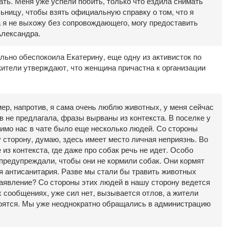
лать. Меня уже успели побить, только что ездила снимать
ьницу, чтобы взять официальную справку о том, что я
а я не выхожу без сопровождающего, могу предоставить
Александра.
ьно обеспокоила Екатерину, еще одну из активисток по
тели утверждают, что женщина причастна к организации
ер, напротив, я сама очень люблю животных, у меня сейчас
в не предлагала, фразы вырваны из контекста. В поселке у
имо нас в чате было еще несколько людей. Со стороны
сторону, думаю, здесь имеет место личная неприязнь. Во
з контекста, где даже про собак речь не идет. Особо
предупреждали, чтобы они не кормили собак. Они кормят
я антисанитария. Разве мы стали бы травить животных
заявление? Со стороны этих людей в нашу сторону ведется
х сообщениях, уже сил нет, вызывается отлов, а жители
 боятся. Мы уже неоднократно обращались в администрацию