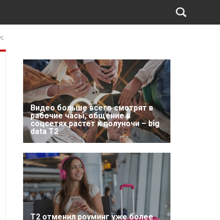
ус
Видео больше всего смотрят в
рабочие часы, общение в
соцсетях растет к полуночи – big
data T2
Т2 отменил роуминг уже более