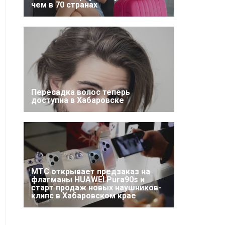
чем в 70 странах
Пересадка волос теперь
доступна в Хабаровске
МТС открывает предзаказ на
флагманы HUAWEI Pura90s и
старт продаж новых наушников-
клипс в Хабаровском крае