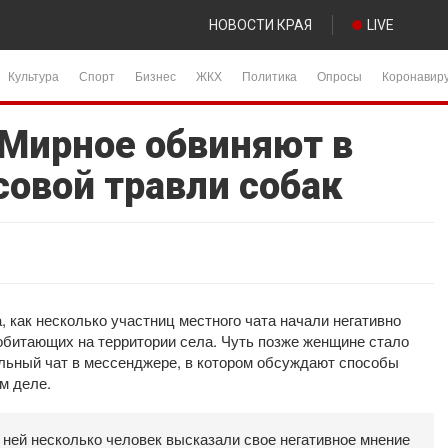
НОВОСТИ КРАЯ
LIVE
Культура
Спорт
Бизнес
ЖКХ
Политика
Опросы
Коронавир
Мирное обвиняют в
совой травли собак
как несколько участниц местного чата начали негативно
обитающих на территории села. Чуть позже женщине стало
ельный чат в мессенджере, в котором обсуждают способы
м деле.
 ней несколько человек высказали свое негативное мнение