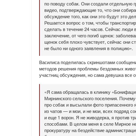
по поводу собак. Они создали отдельную гр
видео, подтверждающие то, что они собира
обсуждение того, как они это будут это де
Решается вопрос о том, чтобы транспортир
сделать в течение 24 часов. Сейчас люди 
заключение, от чего погиб щенок: заболев
щенок себя плохо чувствует, сейчас они с
не было ни одного заявления в полицию».
Василиса поделилась скриншотами сообщений
методов решения проблемы бездомных живот
участниц обсуждения, но сама девушка все о
«Я сама обращалась в клинику «Бонифаций»
Мирнинского сельского поселения. Почему-
про собак и высылали фото припасенного я
из чатов — и мои, и не мои, всех подряд с
и еще 1 ворон. Я не живодерка, я против 
способами. В целом меня в селе Мирное не 
прокуратуру на бездействие администраци