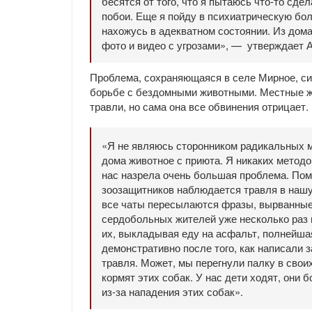
бесятся от того, что я пытаюсь что-то сде
побои. Еще я пойду в психиатрическую бол
нахожусь в адекватном состоянии. Из дом
фото и видео с угрозами», — утверждает 
Проблема, сохраняющаяся в селе Мирное, сил
борьбе с бездомными животными. Местные жи
травли, но сама она все обвинения отрицает.
«Я не являюсь сторонником радикальных м
дома животное с приюта. Я никаких методо
нас назрела очень большая проблема. Пом
зоозащитников наблюдается травля в нашу 
все чаты пересылаются фразы, вырванные и
сердобольных жителей уже несколько раз 
их, выкладывая еду на асфальт, полнейша
демонстративно после того, как написали 
травля. Может, мы перегнули палку в свои
кормят этих собак. У нас дети ходят, они
из-за нападения этих собак».