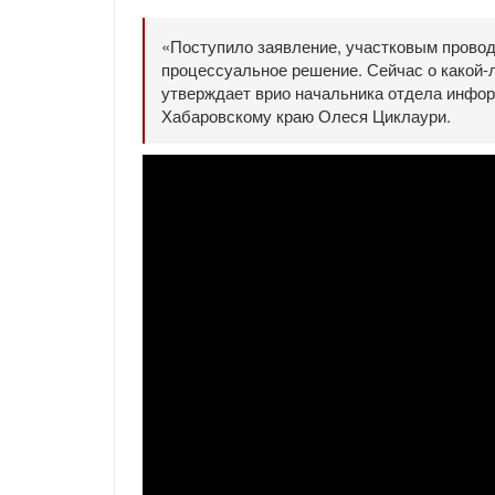
«Поступило заявление, участковым проводи
процессуальное решение. Сейчас о какой-л
утверждает врио начальника отдела инфо
Хабаровскому краю Олеся Циклаури.