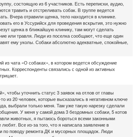
уппу, состоящую из 6 участников. Есть переписки, аудио,
ются травить и отстреливать собак. В группе ведется
лать. Вчера отравили щенка, тело находится в клинике.
овать его в Уссурийск для проведения вскрытия, это нужно
везут щенка в ближайшую клинику, там могут сделать
ание или травля. Люди из поселка сообщают, что еще один
тавят ему уколы. Собаки абсолютно адекватные, спокойные,
 из чата «О собаках», в котором ведется обсуждение
ных. Корреспонденты связались с одной из активных
трицает.
, чтобы уточнить статус 3 заявок на отлов от главы
то из 20 человек, которые высказались в негативном ключе
да, выбрали только меня. Там уже такую нарезку сделали
ообщения. У меня у самой дома 3 бездомных собаки, 5 котов
травли животных, я пытаюсь бороться всеми законными
любят. Все из-за того, что я написала заявление в
и по поводу ремонта ДК и мусорных площадок. Люди