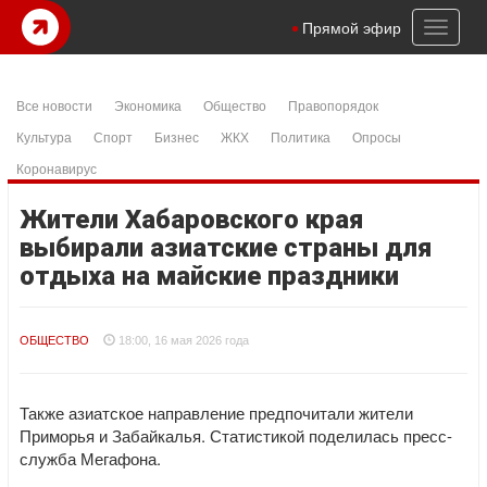
Toggl
Прямой эфир
naviga
Все новости
Экономика
Общество
Правопорядок
Культура
Спорт
Бизнес
ЖКХ
Политика
Опросы
Коронавирус
Жители Хабаровского края
выбирали азиатские страны для
отдыха на майские праздники
ОБЩЕСТВО
18:00, 16 мая 2026 года
Также азиатское направление предпочитали жители
Приморья и Забайкалья. Статистикой поделилась пресс-
служба Мегафона.