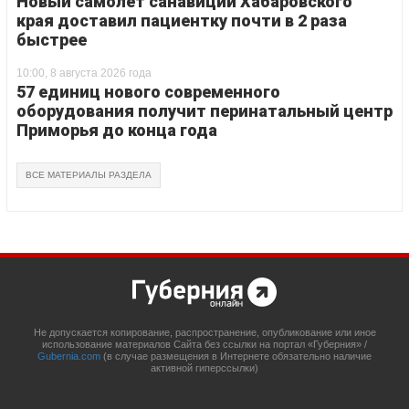
Новый самолет санавиции Хабаровского
края доставил пациентку почти в 2 раза
быстрее
10:00, 8 августа 2026 года
57 единиц нового современного
оборудования получит перинатальный центр
Приморья до конца года
ВСЕ МАТЕРИАЛЫ РАЗДЕЛА
Не допускается копирование, распространение, опубликование или иное
использование материалов Сайта без ссылки на портал «Губерния» /
Gubernia.com
(в случае размещения в Интернете обязательно наличие
активной гиперссылки)