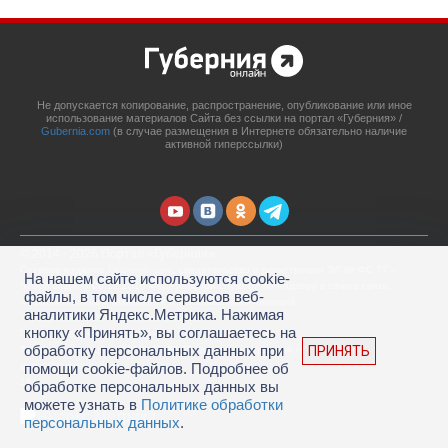
Не допускается копирование, распространение, опубликование или иное
использование материалов Сайта без ссылки на портал «Губерния» /
Gubernia.com
(в случае размещения в Интернете обязательно наличие
активной гиперссылки)
© 2014 - 2026 Портал «Губерния»
Сетевое издание
Gubernia.com
, свидетельство о регистрации ЭЛ № ФС 77 –
На нашем сайте используются cookie-
67908 выдано 06.12.2016 Федеральной службой по надзору в сфере связи,
файлы, в том числе сервисов веб-
информационных технологий и массовых коммуникаций.
аналитики Яндекс.Метрика. Нажимая
Учредитель: ООО «Губерния Он-лайн»
кнопку «Принять», вы соглашаетесь на
Главный редактор: Гатаулина А.С.
обработку персональных данных при
ПРИНЯТЬ
Телефон редакции: (4212) 45-88-45, адрес электронной почты:
portal@gubernia.com
помощи cookie-файлов. Подробнее об
18+
обработке персональных данных вы
можете узнать в
Политике обработки
персональных данных
.