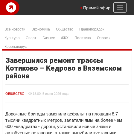
Toggl
Прямой эфир
naviga
Все новости
Экономика
Общество
Правопорядок
Культура
Спорт
Бизнес
ЖКХ
Политика
Опросы
Коронавирус
Завершился ремонт трассы
Котиково – Кедрово в Вяземском
районе
ОБЩЕСТВО
18:00, 5 июня 2026 года
Дорожные бригады заменили асфальт на площади 8,7
тысячи квадратных метров, залатали ямы на более чем
600 «квадратах» дороги, установили новые знаки и
автобусные остановки, а также вырубили кустарники,