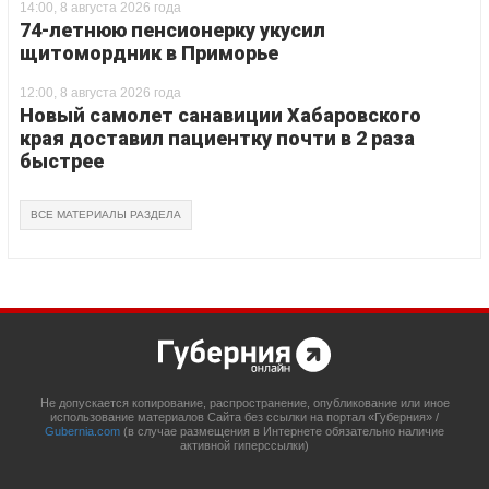
14:00, 8 августа 2026 года
74-летнюю пенсионерку укусил
щитомордник в Приморье
12:00, 8 августа 2026 года
Новый самолет санавиции Хабаровского
края доставил пациентку почти в 2 раза
быстрее
ВСЕ МАТЕРИАЛЫ РАЗДЕЛА
Не допускается копирование, распространение, опубликование или иное
использование материалов Сайта без ссылки на портал «Губерния» /
Gubernia.com
(в случае размещения в Интернете обязательно наличие
активной гиперссылки)