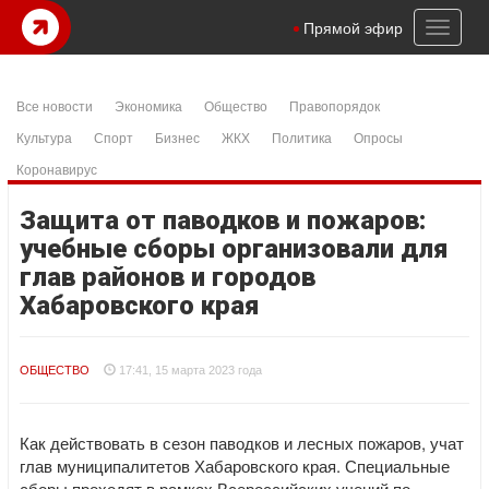
Toggl
Прямой эфир
naviga
Все новости
Экономика
Общество
Правопорядок
Культура
Спорт
Бизнес
ЖКХ
Политика
Опросы
Коронавирус
Защита от паводков и пожаров:
учебные сборы организовали для
глав районов и городов
Хабаровского края
ОБЩЕСТВО
17:41, 15 марта 2023 года
Как действовать в сезон паводков и лесных пожаров, учат
глав муниципалитетов Хабаровского края. Специальные
сборы проходят в рамках Всероссийских учений по