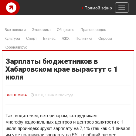
Toggl
Прямой эфир
naviga
Все новости
Экономика
Общество
Правопорядок
Культура
Спорт
Бизнес
ЖКХ
Политика
Опросы
Коронавирус
Зарплаты бюджетников в
Хабаровском крае вырастут с 1
июля
ЭКОНОМИКА
09:50, 10 июня 2026 года
Так, водителям, ветеринарам, сотрудникам
многофункциональных центров и центров занятости с 1
июля проиндексируют зарплату на 7,1% (так как с 1 января
им уже поднимали зарплату на 5%, то общий размер