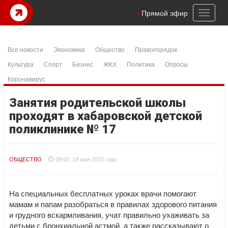
Toggl
Прямой эфир
naviga
Все новости
Экономика
Общество
Правопорядок
Культура
Спорт
Бизнес
ЖКХ
Политика
Опросы
Коронавирус
Занятия родительской школы
проходят в хабаровской детской
поликлинике № 17
ОБЩЕСТВО
09:00, 19 мая 2026 года
На специальных бесплатных уроках врачи помогают
мамам и папам разобраться в правилах здорового питания
и грудного вскармливания, учат правильно ухаживать за
детьми с бронхиальной астмой, а также рассказывают о