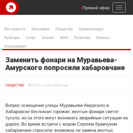
Toggl
Прямой эфир
naviga
Все новости
Экономика
Общество
Правопорядок
Культура
Спорт
Бизнес
ЖКХ
Политика
Опросы
Коронавирус
Заменить фонари на Муравьева-
Амурского попросили хабаровчане
ОБЩЕСТВО
09:23, 12 мая 2026 года
Вопрос освещения улицы Муравьева-Амурского в
Хабаровске беспокоит горожан: желтые фонари светят
тускло, из-за этого могут возникать аварийные ситуации на
дороге. Во время встречи с мэром Сергеем Кравчуком
хабаровчане спросили: возможна ли замена желтых