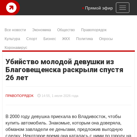
Toggl
Прямой эфир
naviga
Все новости
Экономика
Общество
Правопорядок
Культура
Спорт
Бизнес
ЖКХ
Политика
Опросы
Коронавирус
Убийство молодой девушки из
Благовещенска раскрыли спустя
26 лет
ПРАВОПОРЯДОК
14:55, 1 июля 2026 года
В 2000 году девушка приехала во Владивосток, чтобы
купить автомобиль. Знакомые, которым она доверяла,
обманом завладели ее деньгами, предложив выгодную
сделку. Некоторое время она каталась с ними по городу на