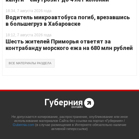
18:34, 7 августа 2026 года
Водитель микроавтобуса погиб, врезавшись
в большегруз в Хабаровске
18:12, 7 августа 2026 года
Шесть жителей Приморья ответят за
контрабанду морского ежа на 680 млн рублей
ВСЕ МАТЕРИАЛЫ РАЗДЕЛА
Не допускается копирование, распространение, опубликование или иное
использование материалов Сайта без ссылки на портал «Губерния» /
Gubernia.com
(в случае размещения в Интернете обязательно наличие
активной гиперссылки)