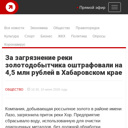
Toggl
Прямой эфир
naviga
Все новости
Экономика
Общество
Правопорядок
Культура
Спорт
Бизнес
ЖКХ
Политика
Опросы
Коронавирус
За загрязнение реки
золотодобытчика оштрафовали на
4,5 млн рублей в Хабаровском крае
ОБЩЕСТВО
16:30, 10 июня 2026 года
Компания, добывающая россыпное золото в районе имени
Лазо, загрязнила приток реки Хор. Предприятие
сбрасывало воду, использованную для очистки
драгоценных металлов, без должной обработки.