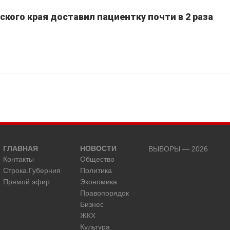
кого края доставил пациентку почти в 2 раза
ГЛАВНАЯ
НОВОСТИ
ВЫБОРЫ — 2026
Контакты
Общество
Строка.Губерния
Политика
Прямой эфир
Экономика
Правопорядок
Бизнес
ЖКХ
Культура