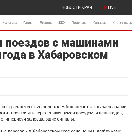
НОВОСТИ КРАЯ
LIVE
Культура
Спорт
Бизнес
ЖКХ
Политика
Опросы
Коронавир
я поездов с машинами
лгода в Хабаровском
 пострадали восемь человек. В большинстве случаев аварии
хотят проскочить перед движущимся поездом, и пешеходов,
те, игнорируя запрещающие сигналы.
жные переезды в Хабаровском крае оснащены шлагбаумами,