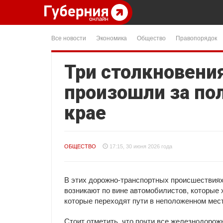
Все новости
Экономика
Общество
Правопорядок
Три столкновени
произошли за по
крае
ОБЩЕСТВО
17:15, 30 июня 2026 года
В этих дорожно-транспортных происшествиях
возникают по вине автомобилистов, которые 
которые переходят пути в неположенном мес
Стоит отметить, что почти все железнодоро