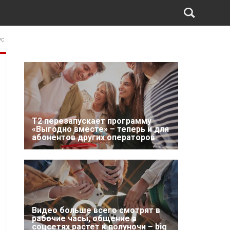
ус
Т2 перезапускает программу
«Выгодно вместе» – теперь и для
абонентов других операторов
Видео больше всего смотрят в
рабочие часы, общение в
соцсетях растет к полуночи – big