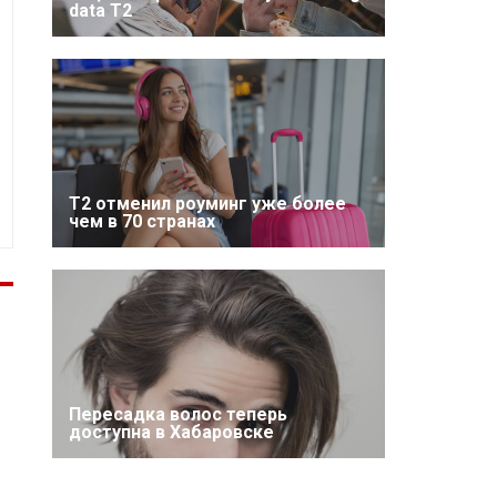
data T2
Т2 отменил роуминг уже более
чем в 70 странах
Пересадка волос теперь
доступна в Хабаровске