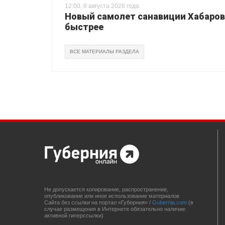
12:00, 8 августа 2026 года
Новый самолет санавиции Хабаровс
быстрее
ВСЕ МАТЕРИАЛЫ РАЗДЕЛА
Не допускается копирование, распространение,
опубликование или иное использование материалов
Сайта без ссылки на портал «Губерния» /
Gubernia.com
(в
случае размещения в Интернете обязательно наличие
активной гиперссылки)