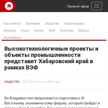
Toggl
Прямой эфир
naviga
Все новости
Экономика
Общество
Правопорядок
Культура
Спорт
Бизнес
ЖКХ
Политика
Опросы
Коронавирус
Высокотехнологичные проекты и
объекты промышленности
представит Хабаровский край в
рамках ВЭФ
ОБЩЕСТВО
14:10, 30 августа 2024 года
Во Владивостоке продолжается подготовка к IX
Восточному экономическому форуму, который пройдет в
городе с 3 по 6 сентября. Его ключевыми темами станут