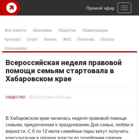
Toggl
Прямой эфир
naviga
Все новости
Экономика
Общество
Правопорядок
Культура
Спорт
Бизнес
ЖКХ
Политика
Опросы
Коронавирус
Всероссийская неделя правовой
помощи семьям стартовала в
Хабаровском крае
ОБЩЕСТВО
15:28, 8 июля 2026 года
В Хабаровском крае началась неделя правовой помощи
семьям, приуроченная к празднованию Дня семьи, любви и
верности. С 6 по 12 июля семейные пары могут получить
консультации в органах власти по телефонам горячих