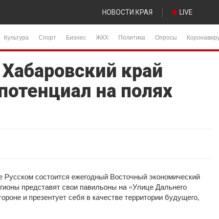
НОВОСТИ КРАЯ
LIVE
Культура
Спорт
Бизнес
ЖКХ
Политика
Опросы
Коронавир
 Хабаровский край
потенциал на полях
ве Русском состоится ежегодный Восточный экономический
егионы представят свои павильоны на «Улице Дальнего
тороне и презентует себя в качестве территории будущего,