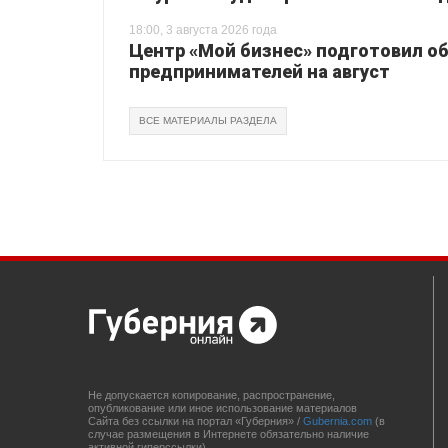
18:00, 3 августа 2026 года
Центр «Мой бизнес» подготовил о
предпринимателей на август
ВСЕ МАТЕРИАЛЫ РАЗДЕЛА
Не допускается копирование, распространение,
опубликование или иное использование материалов
Сайта без ссылки на портал «Губерния» /
Gubernia.com
(в
случае размещения в Интернете обязательно наличие
активной гиперссылки)