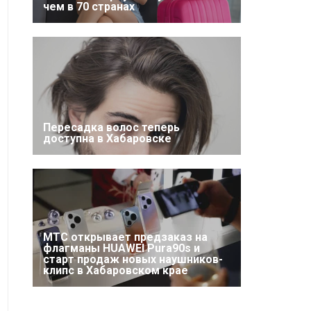
чем в 70 странах
Пересадка волос теперь
доступна в Хабаровске
МТС открывает предзаказ на
флагманы HUAWEI Pura90s и
старт продаж новых наушников-
клипс в Хабаровском крае