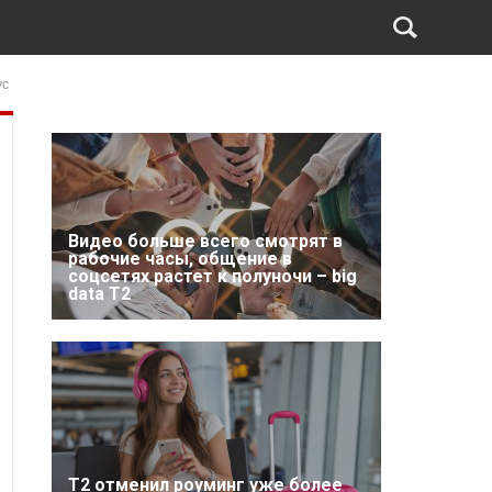
ус
Видео больше всего смотрят в
рабочие часы, общение в
соцсетях растет к полуночи – big
data T2
Т2 отменил роуминг уже более