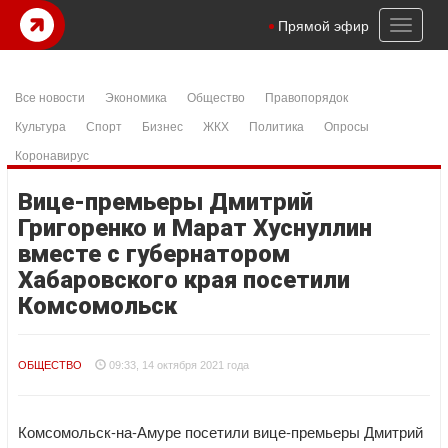
Toggl
Прямой эфир
naviga
Все новости
Экономика
Общество
Правопорядок
Культура
Спорт
Бизнес
ЖКХ
Политика
Опросы
Коронавирус
Вице-премьеры Дмитрий
Григоренко и Марат Хуснуллин
вместе с губернатором
Хабаровского края посетили
Комсомольск
ОБЩЕСТВО
09:33, 14 октября 2021 года
Комсомольск-на-Амуре посетили вице-премьеры Дмитрий