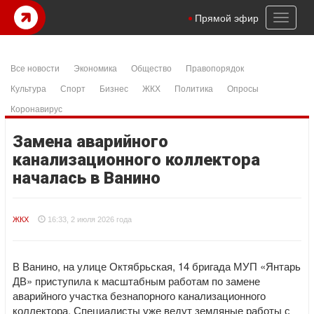
Toggl
Прямой эфир
naviga
Все новости
Экономика
Общество
Правопорядок
Культура
Спорт
Бизнес
ЖКХ
Политика
Опросы
Коронавирус
Замена аварийного
канализационного коллектора
началась в Ванино
ЖКХ
16:33, 2 июля 2026 года
В Ванино, на улице Октябрьская, 14 бригада МУП «Янтарь
ДВ» приступила к масштабным работам по замене
аварийного участка безнапорного канализационного
коллектора. Специалисты уже ведут земляные работы с