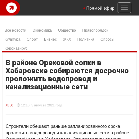
Toggl
Прямой эфир
naviga
Все новости
Экономика
Общество
Правопорядок
Культура
Спорт
Бизнес
ЖКХ
Политика
Опросы
Коронавирус
В районе Ореховой сопки в
Хабаровске собираются досрочно
проложить водопровод и
канализационные сети
ЖКХ
12:16, 5 августа 2021 года
Строители обещают раньше запланированного срока
проложить водопровод и канализационные сети в районе
Ореховой сопки в Хабаровске. Это позволит ускорить