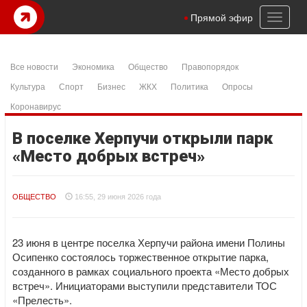
Toggl
Прямой эфир
naviga
Все новости
Экономика
Общество
Правопорядок
Культура
Спорт
Бизнес
ЖКХ
Политика
Опросы
Коронавирус
В поселке Херпучи открыли парк
«Место добрых встреч»
ОБЩЕСТВО
16:55, 29 июня 2026 года
23 июня в центре поселка Херпучи района имени Полины
Осипенко состоялось торжественное открытие парка,
созданного в рамках социального проекта «Место добрых
встреч». Инициаторами выступили представители ТОС
«Прелесть».