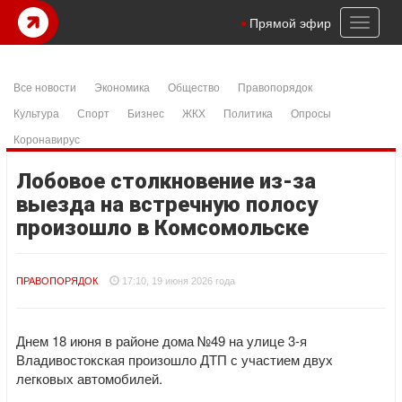
Toggl
Прямой эфир
naviga
Все новости
Экономика
Общество
Правопорядок
Культура
Спорт
Бизнес
ЖКХ
Политика
Опросы
Коронавирус
Лобовое столкновение из-за
выезда на встречную полосу
произошло в Комсомольске
ПРАВОПОРЯДОК
17:10, 19 июня 2026 года
Днем 18 июня в районе дома №49 на улице 3-я
Владивостокская произошло ДТП с участием двух
легковых автомобилей.