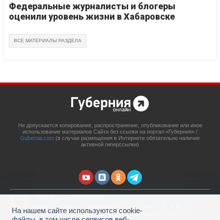
Федеральные журналисты и блогеры
оценили уровень жизни в Хабаровске
ВСЕ МАТЕРИАЛЫ РАЗДЕЛА
Не допускается копирование, распространение, опубликование или иное
использование материалов Сайта без ссылки на портал «Губерния» /
Gubernia.com
(в случае размещения в Интернете обязательно наличие
активной гиперссылки)
© 2014 - 2026 Портал «Губерния»
Сетевое издание
Gubernia.com
, свидетельство о регистрации ЭЛ № ФС 77 –
На нашем сайте используются cookie-
67908 выдано 06.12.2016 Федеральной службой по надзору в сфере связи,
файлы, в том числе сервисов веб-