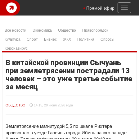
Toggl
Прямой эфир
naviga
Все новости
Экономика
Общество
Правопорядок
Культура
Спорт
Бизнес
ЖКХ
Политика
Опросы
Коронавирус
В китайской провинции Сычуань
при землетрясении пострадали 13
человек – это уже третье событие
за месяц
ОБЩЕСТВО
14:15, 29 июня 2026 года
Землетрясение магнитудой 5,5 по шкале Рихтера
произошло в уезде Гаосянь города Ибинь на юго-западе
Китая. Толчки зафиксированы 29 июня в 00:12 по