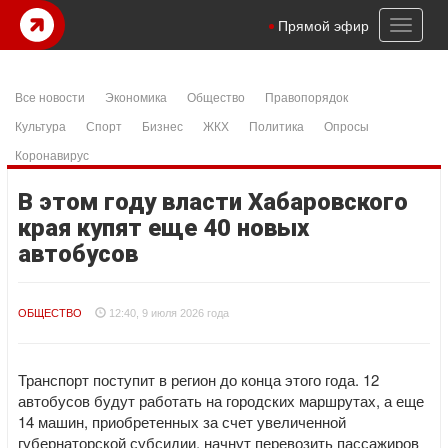
Toggl
Прямой эфир
naviga
Все новости
Экономика
Общество
Правопорядок
Культура
Спорт
Бизнес
ЖКХ
Политика
Опросы
Коронавирус
В этом году власти Хабаровского
края купят еще 40 новых
автобусов
ОБЩЕСТВО
12:40, 9 июля 2026 года
Транспорт поступит в регион до конца этого года. 12
автобусов будут работать на городских маршрутах, а еще
14 машин, приобретенных за счет увеличенной
губернаторской субсидии, начнут перевозить пассажиров