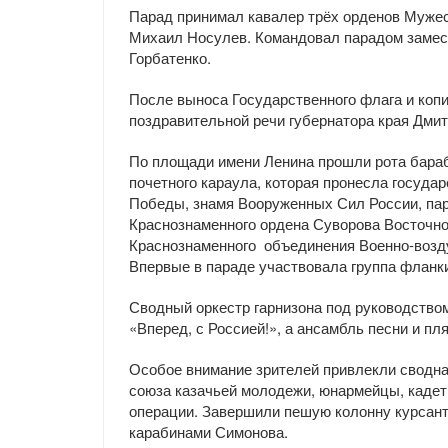
Парад принимал кавалер трёх орденов Мужес
Михаил Носулев. Командовал парадом замест
Горбатенко.
После выноса Государственного флага и коп
поздравительной речи губернатора края Дми
По площади имени Ленина прошли рота бараб
почетного караула, которая пронесла госуда
Победы, знамя Вооруженных Сил России, па
Краснознаменного ордена Суворова Восточног
Краснознаменного
объединения Военно-возд
Впервые в параде участвовала группа флан
Сводный оркестр гарнизона под руководств
«Вперед, с Россией!», а ансамбль песни и п
Особое внимание зрителей привлекли сводн
союза казачьей молодежи, юнармейцы, кадеты
операции. Завершили пешую колонну курсант
карабинами Симонова.