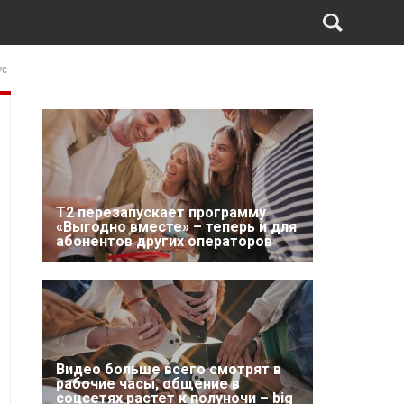
ус
Т2 перезапускает программу
«Выгодно вместе» – теперь и для
абонентов других операторов
Видео больше всего смотрят в
рабочие часы, общение в
соцсетях растет к полуночи – big