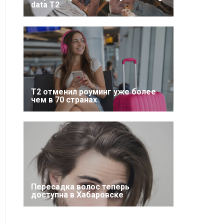
data T2
Т2 отменил роуминг уже более
чем в 70 странах
Пересадка волос теперь
доступна в Хабаровске