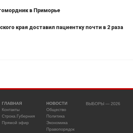
томордник в Приморье
кого края доставил пациентку почти в 2 раза
ГЛАВНАЯ
НОВОСТИ
ВЫБОРЫ — 2026
Контакты
Общество
Строка.Губерния
Политика
Прямой эфир
Экономика
Правопорядок