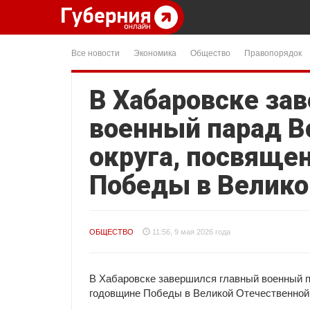
Все новости
Экономика
Общество
Правопорядок
В Хабаровске за
военный парад В
округа, посвяще
Победы в Велико
ОБЩЕСТВО
11:56, 9 мая 2026 года
В Хабаровске завершился главный военный п
годовщине Победы в Великой Отечественной