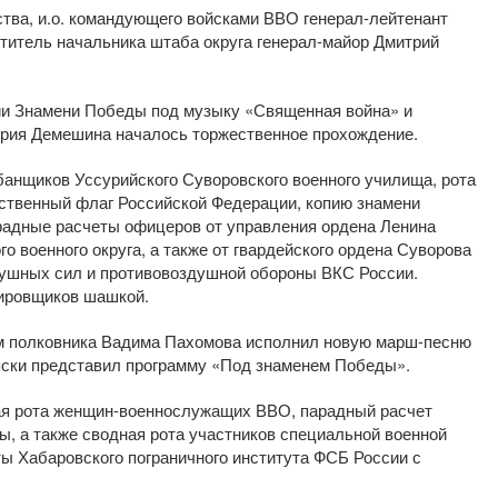
тва, и.о. командующего войсками ВВО генерал-лейтенант
итель начальника штаба округа генерал-майор Дмитрий
ии Знамени Победы под музыку «Священная война» и
трия Демешина началось торжественное прохождение.
анщиков Уссурийского Суворовского военного училища, рота
рственный флаг Российской Федерации, копию знамени
радные расчеты офицеров от управления ордена Ленина
о военного округа, а также от гвардейского ордена Суворова
ушных сил и противовоздушной обороны ВКС России.
кировщиков шашкой.
ом полковника Вадима Пахомова исполнил новую марш-песню
ляски представил программу «Под знаменем Победы».
ая рота женщин-военнослужащих ВВО, парадный расчет
, а также сводная рота участников специальной военной
ы Хабаровского пограничного института ФСБ России с