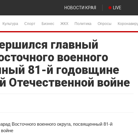
НОВОСТИ КРАЯ
LIVE
Культура
Спорт
Бизнес
ЖКХ
Политика
Опросы
Коронавир
вершился главный
осточного военного
нный 81-й годовщине
й Отечественной войне
арад Восточного военного округа, посвященный 81-й
 войне