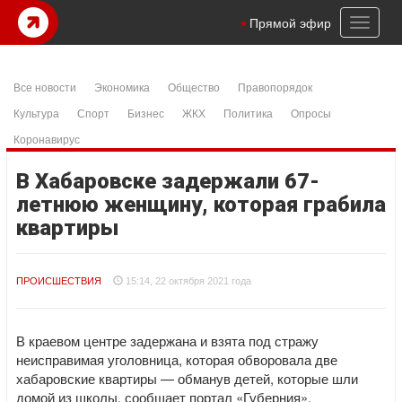
Toggl
Прямой эфир
naviga
Все новости
Экономика
Общество
Правопорядок
Культура
Спорт
Бизнес
ЖКХ
Политика
Опросы
Коронавирус
В Хабаровске задержали 67-
летнюю женщину, которая грабила
квартиры
ПРОИСШЕСТВИЯ
15:14, 22 октября 2021 года
В краевом центре задержана и взята под стражу
неисправимая уголовница, которая обворовала две
хабаровские квартиры — обманув детей, которые шли
домой из школы, сообщает портал «Губерния».