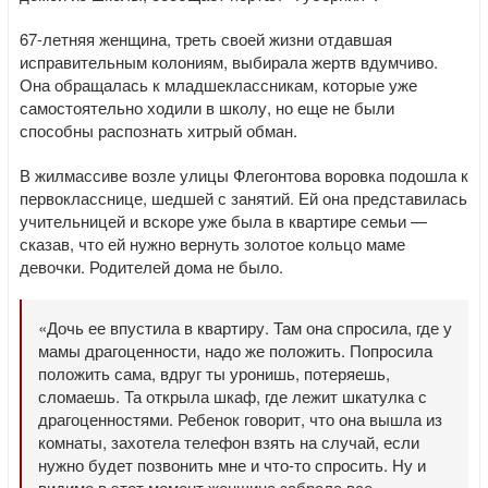
67-летняя женщина, треть своей жизни отдавшая
исправительным колониям, выбирала жертв вдумчиво.
Она обращалась к младшеклассникам, которые уже
самостоятельно ходили в школу, но еще не были
способны распознать хитрый обман.
В жилмассиве возле улицы Флегонтова воровка подошла к
первокласснице, шедшей с занятий. Ей она представилась
учительницей и вскоре уже была в квартире семьи —
сказав, что ей нужно вернуть золотое кольцо маме
девочки. Родителей дома не было.
«Дочь ее впустила в квартиру. Там она спросила, где у
мамы драгоценности, надо же положить. Попросила
положить сама, вдруг ты уронишь, потеряешь,
сломаешь. Та открыла шкаф, где лежит шкатулка с
драгоценностями. Ребенок говорит, что она вышла из
комнаты, захотела телефон взять на случай, если
нужно будет позвонить мне и что-то спросить. Ну и
видимо в этот момент женщина забрала все