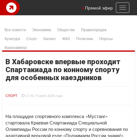
Toggl
Прямой эфир
naviga
Все новости
Экономика
Общество
Правопорядок
Культура
Спорт
Бизнес
ЖКХ
Политика
Опросы
Коронавирус
В Хабаровске впервые проходит
Спартакиада по конному спорту
для особенных наездников
СПОРТ
17:40, 9 июня 2026 года
На площадке спортивного комплекса «Мустанг»
стартовала Краевая Спартакиада Специальной
Олимпиады России по конному спорту и соревнования по
адаптивной верховой езде «Поднимаем России знамя!»,