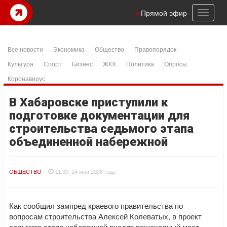
Toggl
Прямой эфир
naviga
Все новости
Экономика
Общество
Правопорядок
Культура
Спорт
Бизнес
ЖКХ
Политика
Опросы
Коронавирус
В Хабаровске приступили к
подготовке документации для
строительства седьмого этапа
объединенной набережной
ОБЩЕСТВО
11:30, 14 мая 2026 года
Как сообщил зампред краевого правительства по
вопросам строительства Алексей Колеватых, в проект
седьмого этапа набережной входят пешеходный мост,