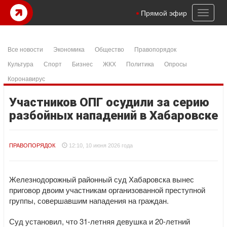
Toggl
Прямой эфир
naviga
Все новости
Экономика
Общество
Правопорядок
Культура
Спорт
Бизнес
ЖКХ
Политика
Опросы
Коронавирус
Участников ОПГ осудили за серию
разбойных нападений в Хабаровске
ПРАВОПОРЯДОК
12:10, 10 июня 2026 года
Железнодорожный районный суд Хабаровска вынес
приговор двоим участникам организованной преступной
группы, совершавшим нападения на граждан.
Суд установил, что 31-летняя девушка и 20-летний