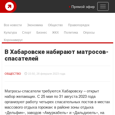
Toggl
Прямой эфир
naviga
Все новости
Экономика
Общество
Правопорядок
Культура
Спорт
Бизнес
ЖКХ
Политика
Опросы
Коронавирус
В Хабаровске набирают матросов-
спасателей
ОБЩЕСТВО
15:50, 28 февраля 2023 года
Матросы-спасатели требуются Хабаровску – открыт
набор желающих. С 25 мая по 31 августа 2023 года
организуют работу четырех спасательных постов в местах
массового отдыха горожан: в районе зоны отдыха
«Дельфин», заводов «Амуркабель» и «Дальдизель», на