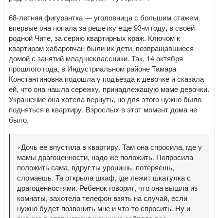
68-летняя фигурантка — уголовница с большим стажем,
впервые она попала за решетку еще 93-м году, в своей
родной Чите, за серию квартирных краж. Ключом к
квартирам хабаровчан были их дети, возвращавшиеся
домой с занятий младшеклассники. Так, 14 октября
прошлого года, в Индустриальном районе Тамара
Константиновна подошла у подъезда к девочке и сказала
ей, что она нашла сережку, принадлежащую маме девочки.
Украшение она хотела вернуть, но для этого нужно было
подняться в квартиру. Взрослых в этот момент дома не
было.
«Дочь ее впустила в квартиру. Там она спросила, где у
мамы драгоценности, надо же положить. Попросила
положить сама, вдруг ты уронишь, потеряешь,
сломаешь. Та открыла шкаф, где лежит шкатулка с
драгоценностями. Ребенок говорит, что она вышла из
комнаты, захотела телефон взять на случай, если
нужно будет позвонить мне и что-то спросить. Ну и