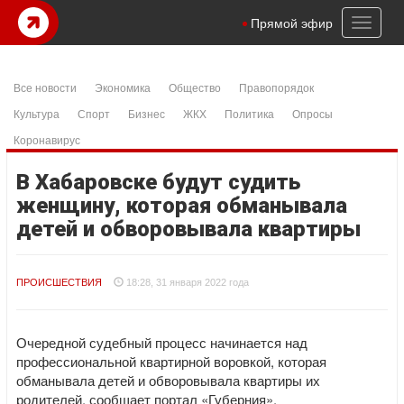
Toggl
Прямой эфир
naviga
Все новости
Экономика
Общество
Правопорядок
Культура
Спорт
Бизнес
ЖКХ
Политика
Опросы
Коронавирус
В Хабаровске будут судить
женщину, которая обманывала
детей и обворовывала квартиры
ПРОИСШЕСТВИЯ
18:28, 31 января 2022 года
Очередной судебный процесс начинается над
профессиональной квартирной воровкой, которая
обманывала детей и обворовывала квартиры их
родителей, сообщает портал «Губерния».