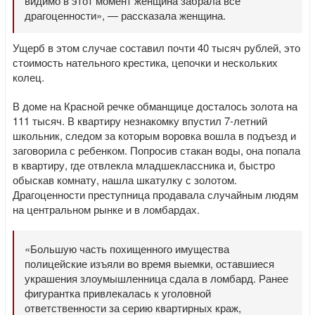
видимо в этот момент женщина забрала все
драгоценности», — рассказала женщина.
Ущерб в этом случае составил почти 40 тысяч рублей, это
стоимость нательного крестика, цепочки и нескольких
колец.
В доме на Красной речке обманщице досталось золота на
111 тысяч. В квартиру незнакомку впустил 7-летний
школьник, следом за которым воровка вошла в подъезд и
заговорила с ребенком. Попросив стакан воды, она попала
в квартиру, где отвлекла младшеклассника и, быстро
обыскав комнату, нашла шкатулку с золотом.
Драгоценности преступница продавала случайным людям
на центральном рынке и в ломбардах.
«Большую часть похищенного имущества
полицейские изъяли во время выемки, оставшиеся
украшения злоумышленница сдала в ломбард. Ранее
фигурантка привлекалась к уголовной
ответственности за серию квартирных краж,