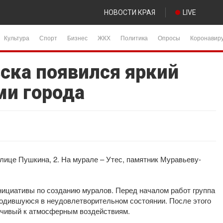
НОВОСТИ КРАЯ
LIVE
Культура
Спорт
Бизнес
ЖКХ
Политика
Опросы
Коронавир
вска появился яркий
ми города
лице Пушкина, 2. На мурале – Утес, памятник Муравьеву-
нициативы по созданию муралов. Перед началом работ группа
ходившуюся в неудовлетворительном состоянии. После этого
йчивый к атмосферным воздействиям.