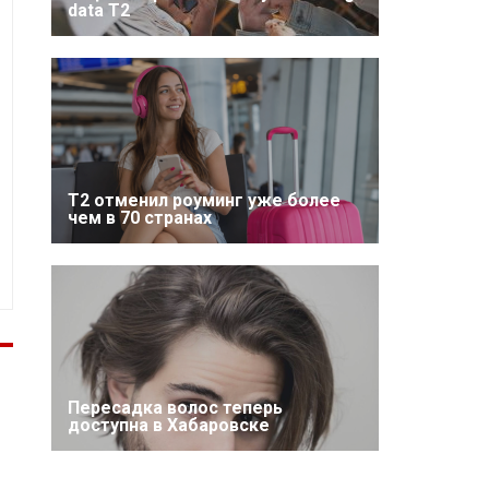
data T2
Т2 отменил роуминг уже более
чем в 70 странах
Пересадка волос теперь
доступна в Хабаровске