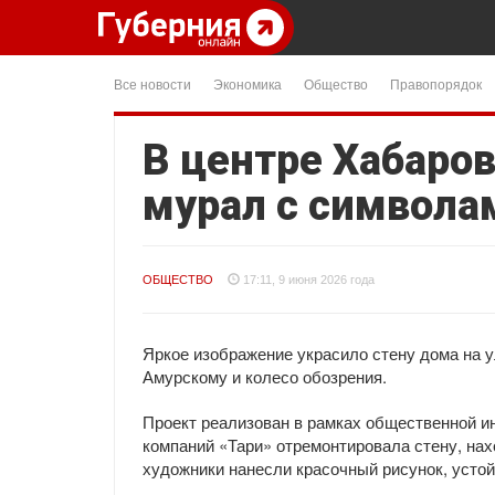
Все новости
Экономика
Общество
Правопорядок
В центре Хабаро
мурал с символа
ОБЩЕСТВО
17:11, 9 июня 2026 года
Яркое изображение украсило стену дома на у
Амурскому и колесо обозрения.
Проект реализован в рамках общественной и
компаний «Тари» отремонтировала стену, на
художники нанесли красочный рисунок, усто