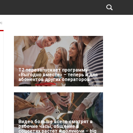
ус
Т2 перезапускает программу
«Выгодно вместе» – теперь и для
абонентов других операторов
Видео больше всего смотрят в
рабочие часы, общение в
соцсетях растет к полуночи – big