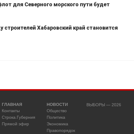
лот для Северного морского пути будет
у строителей Хабаровский край становится
ГЛАВНАЯ
НОВОСТИ
ВЫБОРЫ — 2026
Контакты
Общество
Строка.Губерния
Политика
Прямой эфир
Экономика
Правопорядок