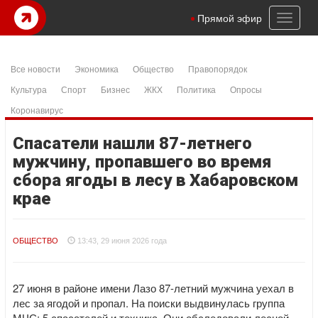
Toggl
Прямой эфир
naviga
Все новости
Экономика
Общество
Правопорядок
Культура
Спорт
Бизнес
ЖКХ
Политика
Опросы
Коронавирус
Спасатели нашли 87-летнего
мужчину, пропавшего во время
сбора ягоды в лесу в Хабаровском
крае
ОБЩЕСТВО
13:43, 29 июня 2026 года
27 июня в районе имени Лазо 87-летний мужчина уехал в
лес за ягодой и пропал. На поиски выдвинулась группа
МЧС: 5 спасателей и техника. Они обследовали лесной