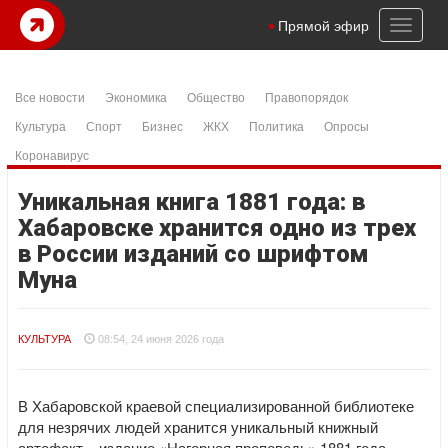
Toggl
Прямой эфир
naviga
Все новости
Экономика
Общество
Правопорядок
Культура
Спорт
Бизнес
ЖКХ
Политика
Опросы
Коронавирус
Уникальная книга 1881 года: в
Хабаровске хранится одно из трех
в России изданий со шрифтом
Муна
КУЛЬТУРА
08:54, 24 июня 2026 года
В Хабаровской краевой специализированной библиотеке
для незрячих людей хранится уникальный книжный
артефакт – издание «Нагорная проповедь» 1881 года,