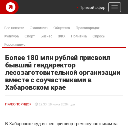
Toggl
Прямой эфир
naviga
Все новости
Экономика
Общество
Правопорядок
Культура
Спорт
Бизнес
ЖКХ
Политика
Опросы
Коронавирус
Более 180 млн рублей присвоил
бывший гендиректор
лесозаготовительной организации
вместе с соучастниками в
Хабаровском крае
ПРАВОПОРЯДОК
12:33, 19 июня 2026 года
В Хабаровске суд вынес приговор трем соучастникам за