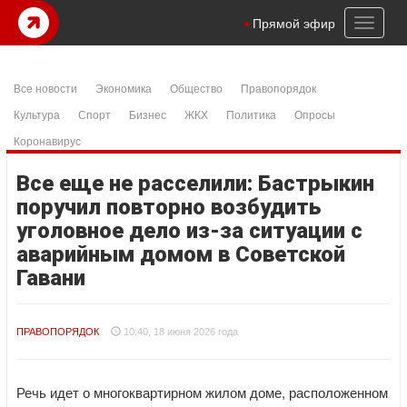
Toggl
Прямой эфир
naviga
Все новости
Экономика
Общество
Правопорядок
Культура
Спорт
Бизнес
ЖКХ
Политика
Опросы
Коронавирус
Все еще не расселили: Бастрыкин
поручил повторно возбудить
уголовное дело из-за ситуации с
аварийным домом в Советской
Гавани
ПРАВОПОРЯДОК
10:40, 18 июня 2026 года
Речь идет о многоквартирном жилом доме, расположенном