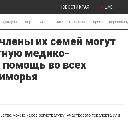
НОВОСТИ КРАЯ
LIVE
Культура
Спорт
Бизнес
ЖКХ
Политика
Опросы
Коронавир
 члены их семей могут
тную медико-
 помощь во всех
риморья
ьства можно через регистратуру, участкового терапевта или