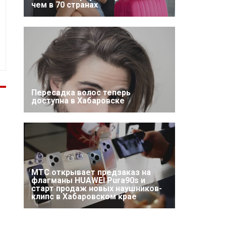
чем в 70 странах
Пересадка волос теперь
доступна в Хабаровске
МТС открывает предзаказ на
флагманы HUAWEI Pura90s и
старт продаж новых наушников-
клипс в Хабаровском крае