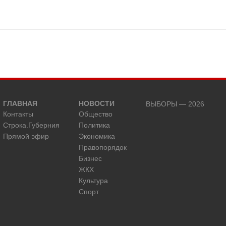
ГЛАВНАЯ
НОВОСТИ
ВЫБОРЫ — 2026
Контакты
Общество
Строка.Губерния
Политика
Прямой эфир
Экономика
Правопорядок
Бизнес
ЖКХ
Культура
Спорт