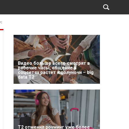
ус
Видео больше всего смотрят в
рабочие часы, общение в
соцсетях растет к полуночи – big
data T2
Т2 отменил роуминг уже более