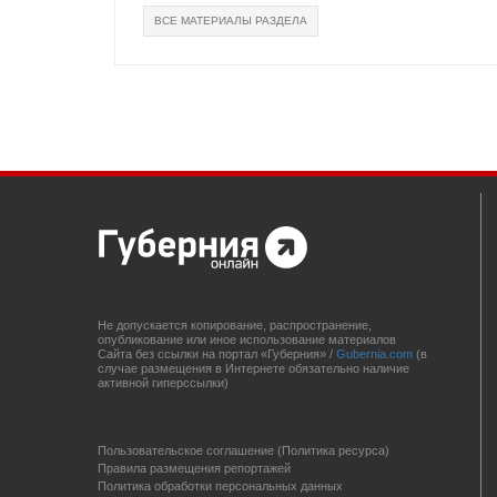
ВСЕ МАТЕРИАЛЫ РАЗДЕЛА
Не допускается копирование, распространение,
опубликование или иное использование материалов
Сайта без ссылки на портал «Губерния» /
Gubernia.com
(в
случае размещения в Интернете обязательно наличие
активной гиперссылки)
Пользовательское соглашение (Политика ресурса)
Правила размещения репортажей
Политика обработки персональных данных