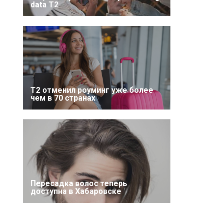
data T2
Т2 отменил роуминг уже более
чем в 70 странах
Пересадка волос теперь
доступна в Хабаровске