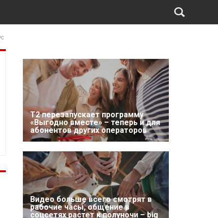
ус
Т2 перезапускает программу
«Выгодно вместе» – теперь и для
абонентов других операторов
Видео больше всего смотрят в
рабочие часы, общение в
соцсетях растет к полуночи – big