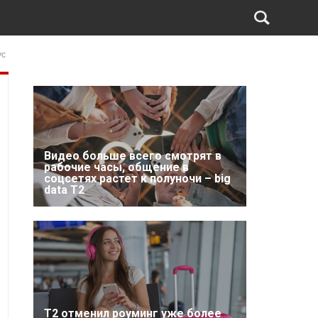
ус
Видео больше всего смотрят в
рабочие часы, общение в
соцсетях растет к полуночи – big
data T2
Т2 отменил роуминг уже более