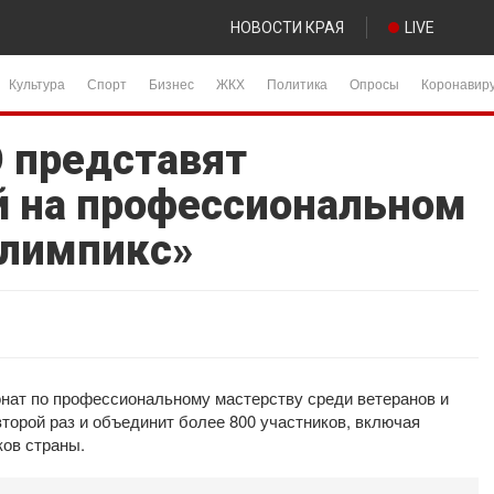
НОВОСТИ КРАЯ
LIVE
Культура
Спорт
Бизнес
ЖКХ
Политика
Опросы
Коронавир
О представят
й на профессиональном
илимпикс»
онат по профессиональному мастерству среди ветеранов и
торой раз и объединит более 800 участников, включая
ков страны.