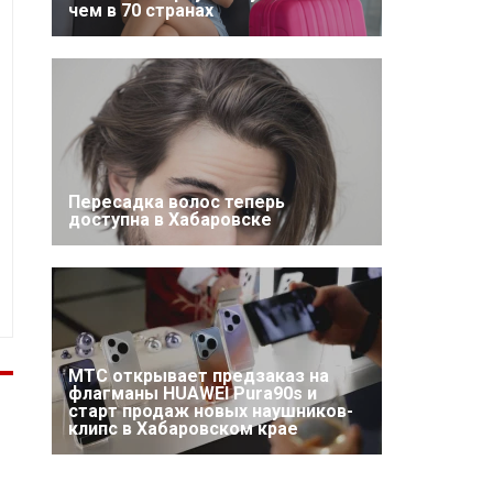
чем в 70 странах
Пересадка волос теперь
доступна в Хабаровске
МТС открывает предзаказ на
флагманы HUAWEI Pura90s и
старт продаж новых наушников-
клипс в Хабаровском крае