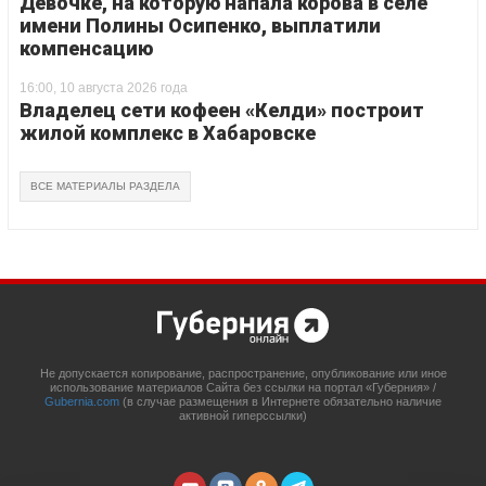
Девочке, на которую напала корова в селе
имени Полины Осипенко, выплатили
компенсацию
16:00, 10 августа 2026 года
Владелец сети кофеен «Келди» построит
жилой комплекс в Хабаровске
ВСЕ МАТЕРИАЛЫ РАЗДЕЛА
Не допускается копирование, распространение, опубликование или иное
использование материалов Сайта без ссылки на портал «Губерния» /
Gubernia.com
(в случае размещения в Интернете обязательно наличие
активной гиперссылки)