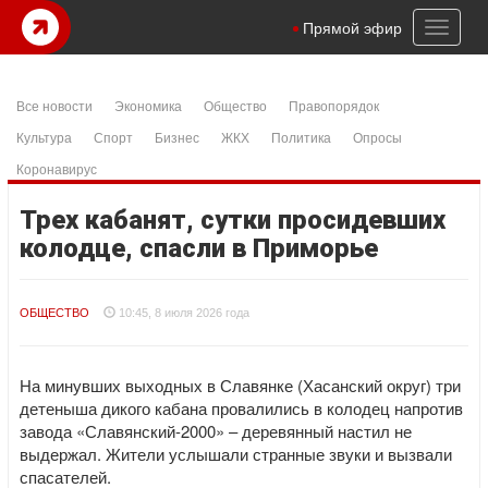
Toggl
Прямой эфир
naviga
Все новости
Экономика
Общество
Правопорядок
Культура
Спорт
Бизнес
ЖКХ
Политика
Опросы
Коронавирус
Трех кабанят, сутки просидевших
колодце, спасли в Приморье
ОБЩЕСТВО
10:45, 8 июля 2026 года
На минувших выходных в Славянке (Хасанский округ) три
детеныша дикого кабана провалились в колодец напротив
завода «Славянский-2000» – деревянный настил не
выдержал. Жители услышали странные звуки и вызвали
спасателей.