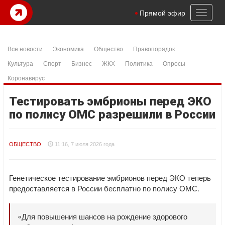
Toggl
Прямой эфир
naviga
Все новости
Экономика
Общество
Правопорядок
Культура
Спорт
Бизнес
ЖКХ
Политика
Опросы
Коронавирус
Тестировать эмбрионы перед ЭКО
по полису ОМС разрешили в России
ОБЩЕСТВО
11:16, 7 июля 2026 года
Генетическое тестирование эмбрионов перед ЭКО теперь
предоставляется в России бесплатно по полису ОМС.
«Для повышения шансов на рождение здорового