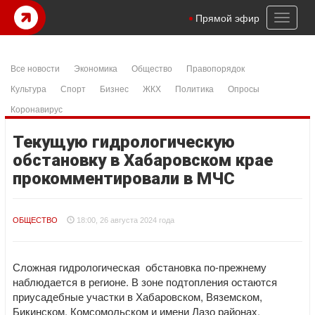
Toggl
Прямой эфир
naviga
Все новости
Экономика
Общество
Правопорядок
Культура
Спорт
Бизнес
ЖКХ
Политика
Опросы
Коронавирус
Текущую гидрологическую
обстановку в Хабаровском крае
прокомментировали в МЧС
ОБЩЕСТВО
18:00, 26 августа 2024 года
Сложная гидрологическая обстановка по-прежнему
наблюдается в регионе. В зоне подтопления остаются
приусадебные участки в Хабаровском, Вяземском,
Бикинском, Комсомольском и имени Лазо районах.