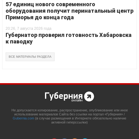
57 единиц нового современного
оборудования получит перинатальный центр
Приморья до конца года
20:26, 7 августа 2026 года
Губернатор проверил готовность Хабаровска
к паводку
ВСЕ МАТЕРИАЛЫ РАЗДЕЛА
Не допускается копирование, распространение, опубликование или иное
использование материалов Сайта без ссылки на портал «Губерния» /
Gubernia.com
(в случае размещения в Интернете обязательно наличие
активной гиперссылки)