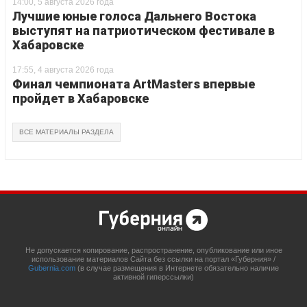
14:00, 5 августа 2026 года
Лучшие юные голоса Дальнего Востока
выступят на патриотическом фестивале в
Хабаровске
17:55, 4 августа 2026 года
Финал чемпионата ArtMasters впервые
пройдет в Хабаровске
ВСЕ МАТЕРИАЛЫ РАЗДЕЛА
Не допускается копирование, распространение, опубликование или иное
использование материалов Сайта без ссылки на портал «Губерния» /
Gubernia.com
(в случае размещения в Интернете обязательно наличие
активной гиперссылки)