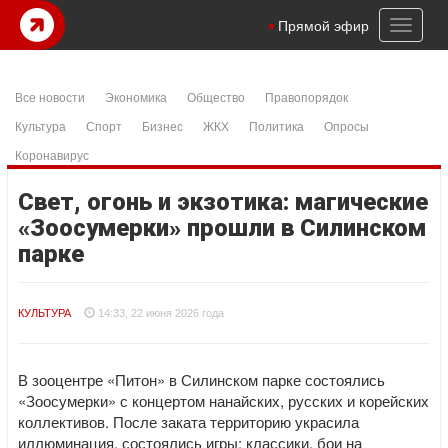
Toggl
Прямой эфир
naviga
Все новости
Экономика
Общество
Правопорядок
Культура
Спорт
Бизнес
ЖКХ
Политика
Опросы
Коронавирус
Свет, огонь и экзотика: магические
«Зоосумерки» прошли в Силинском
парке
КУЛЬТУРА
14:33, 22 июня 2026 года
В зооцентре «Питон» в Силинском парке состоялись
«Зоосумерки» с концертом нанайских, русских и корейских
коллективов. После заката территорию украсила
иллюминация, состоялись игры: классики, бои на