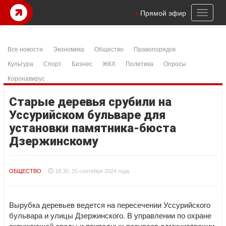
Toggl
Прямой эфир
naviga
Все новости
Экономика
Общество
Правопорядок
Культура
Спорт
Бизнес
ЖКХ
Политика
Опросы
Коронавирус
Старые деревья срубили на
Уссурийском бульваре для
установки памятника-бюста
Дзержинскому
ОБЩЕСТВО
18:30, 25 сентября 2024 года
Вырубка деревьев ведется на пересечении Уссурийского
бульвара и улицы Дзержинского. В управлении по охране
окружающей среды и природных ресурсов администрации