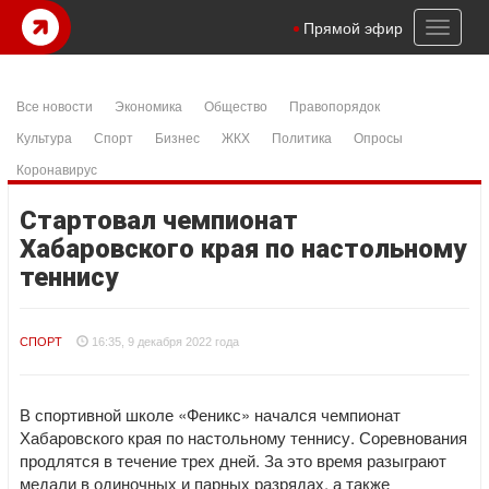
Toggl
Прямой эфир
naviga
Все новости
Экономика
Общество
Правопорядок
Культура
Спорт
Бизнес
ЖКХ
Политика
Опросы
Коронавирус
Стартовал чемпионат
Хабаровского края по настольному
теннису
СПОРТ
16:35, 9 декабря 2022 года
В спортивной школе «Феникс» начался чемпионат
Хабаровского края по настольному теннису. Соревнования
продлятся в течение трех дней. За это время разыграют
медали в одиночных и парных разрядах, а также